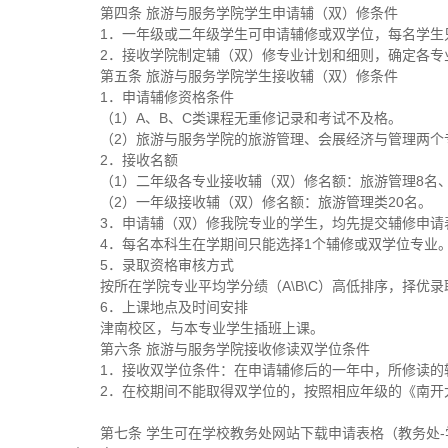
第四条 旅游与服务学院学生申请辅（双）修条件
1．一年级或二年级学生可申请辅修或双学位，每名学生
2．接收学院制定辅（双）修专业计划和细则，确定各专
第五条 旅游与服务学院学生接收辅（双）修条件
1．申请辅修资格条件
（1）A、B、C类课程无重修记录和考试不及格。
（2）旅游与服务学院的旅游管理、会展经济与管理两个
2．接收名额
（1）二年级各专业接收辅（双）修名额：旅游管理8名
（2）一年级接收辅（双）修名额：旅游管理类20名。
3．申请辅（双）修我院专业的学生，均先提交辅修申请
4．每名本科生在学期间只能选择1个辅修或双学位专业
5．录取资格审核方式
按所在学院专业平均学分绩（A\B\C）高低排序，择优录
6．上课地点及时间安排
津南校区，与本专业学生插班上课。
第六条 旅游与服务学院接收修读双学位条件
1．接收双学位条件：在申请辅修后的一年中，所修读的
2．在校期间不能取得双学位的，按照相应年级的《南开
第七条 学生可在学校教务处网站下载申请表格（教务处