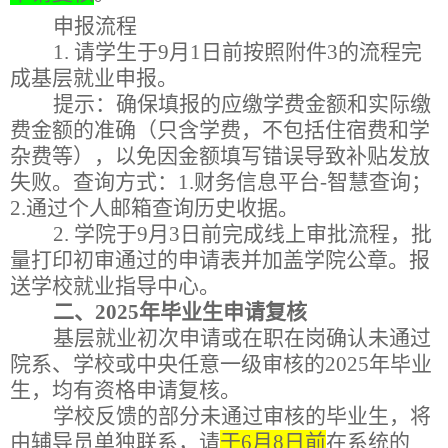
申报流程
1. 请学生于9月1日前按照附件3的流程完
成基层就业申报。
提示：确保填报的应缴学费金额和实际缴
费金额的准确（只含学费，不包括住宿费和学
杂费等），以免因金额填写错误导致补贴发放
失败。查询方式：1.财务信息平台-智慧查询；
2.通过个人邮箱查询历史收据。
2. 学院于9月3日前完成线上审批流程，批
量打印初审通过的申请表并加盖学院公章。报
送学校就业指导中心。
二、
202
5
年毕业生申请复核
基
层就业初次申请或在职在岗确认
未通过
院系、学校或中央任意一级审核的
202
5
年毕业
生，均有资格申请复核。
学校反馈的部分未通过审核的毕业生
，将
由辅导员单独联系，
请
于6月8日前
在系统的