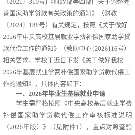
〔
2021
〕
3
10
号
)
《财政部等四部门关于调整完
善国家助学贷款有关政策的通知》（财教
〔
2024
〕
188
号）有关规定，
按照《关于做好
2026
年中央高校基层就业学费补偿国家助学贷
款代偿工作的通知》（教助中心
{2026}16
号）
相关要求，学校于近日下发
《关于做好我校
2026年基层就业学费补偿国家助学贷款代偿工
作的通知
》，具体内容
如下
：
一、
202
6
年毕业生基层就业
申请
学生需
严格按照《中央高校基层就业学费
补偿国家助学贷款代偿工作审核标准说明
（
2026
年版）》（见附件
1
），重点对照查验