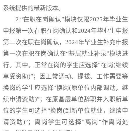
系统提供的最新版本。
2.
“
在职在岗确认
”
模块仅限
202
5
年毕业生
申报第一次在职在岗确认和
202
4
年毕业生申报
第二次在职在岗确认，
202
4
年毕业生补充申报
第一次在职在岗确认在
“
基层就业补录
”
模块进
行。
其中，
正常在岗的学生应选择
“
在岗
(
继续
享受资助
)”
；因正常调动、提拔、工作需要等
换岗的学生应选择
“
换岗
(
原单位内部调动，继
续申请资助
)”
；在原基层单位辞职并入职新单
位的学生可选择
“
换岗
(
到新单位就业，继续申
请资助
)”
；离岗学生可选择
“
离岗
”
作离岗处