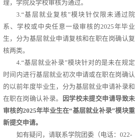
理，
学院及学校审核为通过
。
3.“
基层就业复核
”
模块针仅限
未通过院
系、学校或中央任意一级审核的
202
5
年毕业
生，
分为基层就业申请复核和在职在岗确认复
核两类。
4.“
基层就业补录
”
模块针对的是
未在规定
时间内进行
基层就业初次申请或在职在岗确认
的以前年度毕业生，
分为基层就业申请补录和
在职在岗确认补录。
因学校未提交申请导致未
审核的
2025
年毕业生在
“
基层就业补录
”
模块重
新提交申请。
如有疑问，请联系学院团委（电话：022-