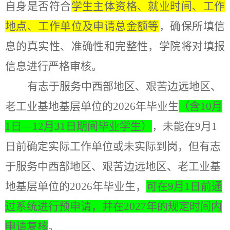
自身是否符合
学
生主体资格、就业时间、工作
地点、工作单位及申请总金额等
，确保所填信
息的真实性、准确性和完整性，学院将对填报
信息进行严格审核。
有志于服务中西部地区、艰苦边远地区、
老工业基地基层单位的
202
6
年毕业生
（含
1
0
月
1
日
—12月31日期间毕业学生）
，
未能在
9
月
1
日前确定实际工作单位或未实际到岗，但有志
于服务中西部地区、艰苦边远地区、老工业基
地基层单位的
202
6
年毕
业生，
可
在
9月
1
日前通
过系统进行预申请，并在
202
7
年的规定时间内
申请复核
。