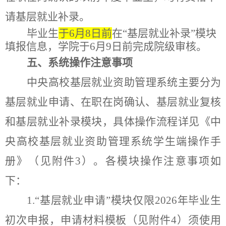
请
基层就业补录
。
毕业生
于6月8
日前
在“基层就业补录”模块
填报信息
，
学院于6月9日前完成院级审核。
五、系统操作注意事项
中央高校基层就业资助管理
系统主要分为
基层就业申请、在职在岗确认、基层就业复核
和基层就业补录模块，
具体操作流程详见《中
央高校基层就业资助管理系统学生端操作手
册》（见附件
3
）。
各模块
操作注意事项如
下：
1.
“
基层就业申请
”
模块仅限
202
6
年毕业生
初次
申报，申请材料模板（
见附件
4
）须使用