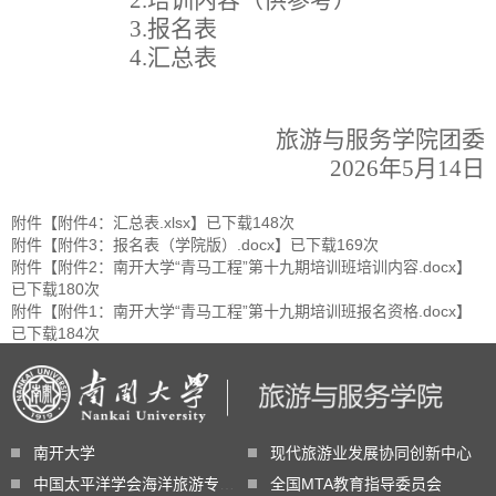
2.
培训
内容
（
供参考
）
3.
报名表
4.
汇总表
旅游与服务学院团委
202
6
年
5
月
14
日
附件【
附件4：汇总表.xlsx
】已下载
148
次
附件【
附件3：报名表（学院版）.docx
】已下载
169
次
附件【
附件2：南开大学“青马工程”第十九期培训班培训内容.docx
】
已下载
180
次
附件【
附件1：南开大学“青马工程”第十九期培训班报名资格.docx
】
已下载
184
次
南开大学
现代旅游业发展协同创新中心
中国太平洋学会海洋旅游专业委员会
全国MTA教育指导委员会