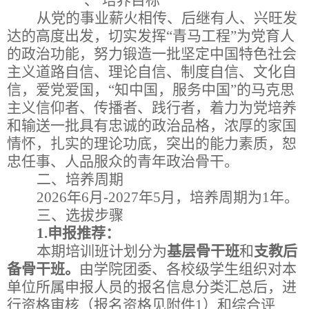
一、
培养目标
从党的事业薪火相传、后继有人、兴旺发
达的高度出发，切实发挥
“
青马工程
”
为党育人
的政治功能，
努力锻造一批坚定中国特色社会
主义道路自信、理论自信、制度自信、文化自
信，爱党爱国，
“
知中国，服务中国
”
的马克思
主义信仰者、传播者、践行者，
着力为党培养
和输送一批具有忠诚的政治品格，浓厚的家国
情怀，扎实的理论功底，突出的能力素质，恕
忠任事、人品服众的青年政治骨干。
二、培养周期
202
6
年
6
月
-202
7
年
5
月，培养周期为
1
年。
三、选拔步骤
1.
申报推荐：
本期培训班计划分为
基层骨干班
和
支教后
备骨干班。
由学院团委、各校级学生组织对本
单位所属申报人员的报名信息分类汇总后，
进
行资格审核（报名资格见附件
1
）和综合评