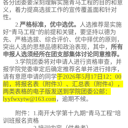
各分团委要深刻理解实施青马工程的目的和意
义，着力提高选拔工作的宣传覆盖面和针对
性。
2.
严格标准，优中选优。
人选推荐是实施
好
“
青马工程
”
的前提和关键，要坚持以德为
先、严格选拔、综合评价、优中择优的原则，
突出人选的思想品德和政治表现，其中，
所有
申报人选须经所在团支部集体讨论同意推荐。
3.
学院团委将对申请人进行资格审查，并
报学院党委审定后确定推荐名单并进行排序，
请有意愿申请的同学
于
2026
年
5
月
17
日
12
：
00
前，将报名表（附件
3
）、汇总表（附件
4
），
两类表格的电子版发送到学院团委公邮：
lyyfwxyt
w
@163.com
，逾期不候。
附件：
1.
南开大学第十
九
期
“
青马工程
”
培
训班报名资格