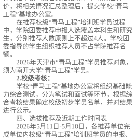
价，将相关情况汇总整理后，提交学校
“
青马
工程
”
基地办公室。
在推荐校级
“
青马工程
”
培训班学员过程
中，学院团委推荐申报人选覆盖本科生和研究
生，
分别推荐人数
原则上不超过
4
人
。学校团
委指导的
学生组织
推荐人员不占学院推荐名
额。
202
6
年天津市
“
青马工程
”
学员推荐对象，
须为南开大学
“
青马工程
”
学员。
2.
校级考核：
学校
“
青马工程
”
基地办公室将组织基础能
力综合测试，分为笔试和面试等环节，根据综
合考核结果确定校级初步学员名单，并对结果
进行公示。
四、选拔推荐及近期工作时间表
202
6
年
5
月
1
1
日
-
5
月
1
8
日，各推荐单位完
成单位内校级
“
青马工程
”
培训班学员的申报、