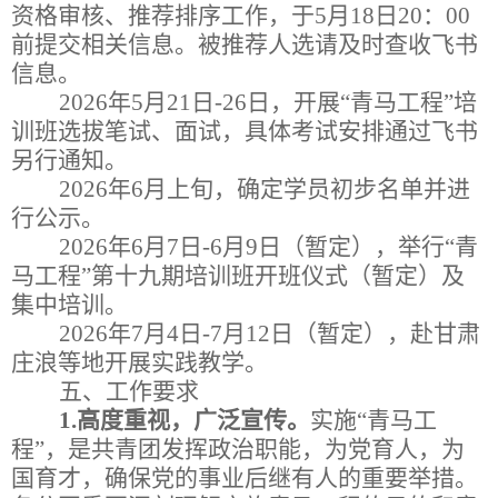
资格审核、推荐排序工作，于
5
月
1
8
日
20
：
00
前提交相关信息
。被
推荐人选
请
及时查收飞书
信息。
202
6
年
5
月
2
1
日
-
2
6
日，开展
“
青马工程
”
培
训班选拔笔试、面试，具体考试安排通过飞书
另行通知
。
202
6
年
6
月
上旬
，确定学员初步名单并进
行公示。
202
6
年
6
月
7
日
-6
月
9
日
（暂定）
，
举
行
“青
马工程”
第十
九
期培训班开班仪式（暂定）
及
集中
培训
。
202
6
年
7
月
4
日
-
7
月
12
日
（暂定）
，赴甘肃
庄浪
等地
开展实践教学。
五、工作要求
1.
高度重视，广泛宣传。
实施
“
青马工
程
”
，是共青团发挥政治职能，为党育人，为
国育才，确保党的事业后继有人的重要举措。