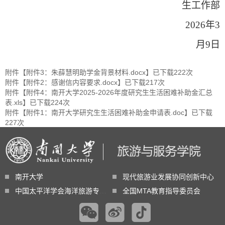
生
工作部
20
2
6
年
3
月
9
日
附件【
附件3：朱薛慧明助学金背景材料.docx
】已下载
222
次
附件【
附件2：感谢信内容要求.docx
】已下载
217
次
附件【
附件4：南开大学2025-2026年度研究生生活困难补助金汇总
表.xls
】已下载
224
次
附件【
附件1：南开大学研究生生活困难补助金申请表.doc
】已下载
227
次
南开大学
现代旅游业发展协同创新中心
中国太平洋学会海洋旅游专业委员会
全国MTA教育指导委员会