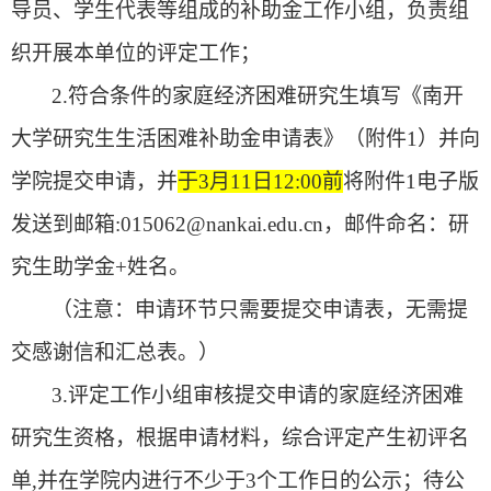
导员
、
学生代表等
组成的补助金工作小组，负责组
织开展本单位的评定工作；
2.
符合条件的
家庭经济
困难研究生
填写《南开
大学
研究生
生活困难补助金申请表
》
（附件1
）
并
向
学院
提交申请，并
于3月11日12:00前
将附件1电子版
发送到邮箱:015062@nankai.edu.cn，邮件命名：研
究生助学金+姓名。
（注意：申请环节只需要提交申请表，无需提
交感谢信和汇总表。）
3.评定工作小组
审核
提交申请的
家庭
经济困难
研究生
资格，
根据
申请材料
，
综合评定产生初评名
单,并在
学院内
进行
不少于
3个
工作日
的
公示
；待
公