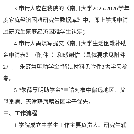
3
.申请人应在我院的《南开大学20
2
5
-20
2
6
学年
度家庭经济困难研究生数据库》中，即上学期申请
过研究生家庭经济困难学生认定；
4
.申请人需
填写提交《南开大学生活困难补助
金申请表》
（
附件1）和感谢信
（
具体要求见附件
2），
“朱薛慧明助学金”
背景材料见附件
3
供学习参
考
。
5
.“
朱薛慧明助学金
”申请对象中偏远地区、父
母重病、天津静海籍贫困学子优先
。
三、
工作流程
1.
学院
成立由
学生工作主要负责人
、研究生辅