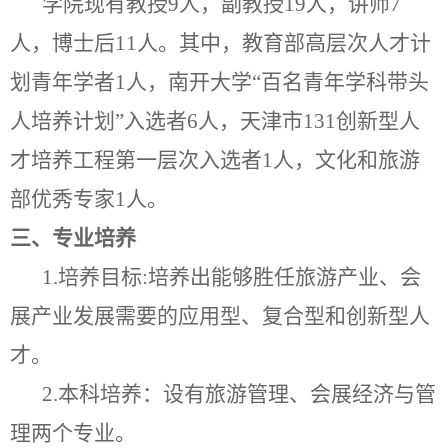
学院现有教授
9
人，副教授
19
人，讲师
7
人，博士后
11
人。其中，教育部高层次人才计
划青年学者
1
人，南开大学“百名青年学科带头
人培养计划”入选者
6
人，天津市
131
创新型人
才培养工程第一层次入选者
1
人，文化和旅游
部优秀专家
1
人。
三、专业培养
1.
培养目标
:
培养出能够胜任旅游产业、会
展产业发展需要的应用型、复合型和创新型人
才。
2.
本科培养：设有旅游管理、会展经济与管
理两个专业。