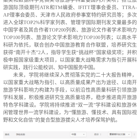
游国际顶级期刊
ATR
和
TM
编委、
IFITT
理事会委员、
TTRA-
AP
理事会委员、天津市人民政府参事室特约研究员等；多次
进入全球
TOP2%
科学家列表、管理学国际期刊发文量最多的
中国学者及其合作者
TOP200
列表、旅游论文作者学术影响力
TOP100
列表、旅游论文学术影响力
TOP100
列表；以高水平
科研为依托，联合创办中国旅游教育合作联盟，培养研究生
获得“南开十杰”
2
人，指导学生获“挑战杯”国家级奖项；并积
极申报国家级重大项目，以国家重大战略需求为指引开展科
研实践，践行公能校训、知中国服务中国。
未来，学院将继续深入贯彻落实党的二十大报告精神，
以国家重大战略为指引、以高质量成果产出为途径、以南开
旅游学科影响力构建为手段，以前沿性高质量科研引领旅游
学科发展，积极推进研究生高质量培养，稳步推进南开旅游
特色学科建设。学院将持续推进“双一流”学科建设和旅游休
闲管理世界一流学科建设，为“懂旅游、懂技术、具有国际视
野和文化自信”的复合型旅游拔尖人才培养保驾护航。