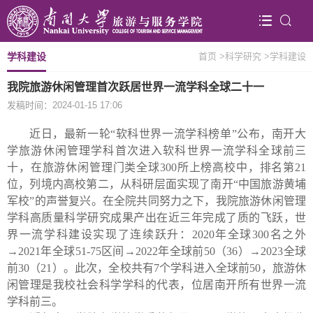
学科建设
首页
>科学研究
>学科建设
我院旅游休闲管理首次跃居世界一流学科全球二十一
发稿时间：2024-01-15 17:06
近日，最新一轮“软科世界一流学科榜单”公布，南开大
学旅游休闲管理学科首次进入软科世界一流学科全球前三
十，在旅游休闲管理门类全球
300
所上榜高校中，排名第
21
位，列境内高校第二，从科研层面实现了南开“中国旅游黄埔
军校”的声誉复兴。在全院共同努力之下，我院旅游休闲管理
学科高质量科学研究成果产出在近三年完成了质的飞跃，世
界一流学科建设实现了连续跃升：
2020
年全球
300
名之外
→
2021
年全球
51-75
区间→
2022
年全球前
50
（
36
）→
2023
全球
前
30
（
21
）。此次，全校共有
7
个学科进入全球前
50
，旅游休
闲管理是我校社会科学学科的代表，位居南开所有世界一流
学科前三。