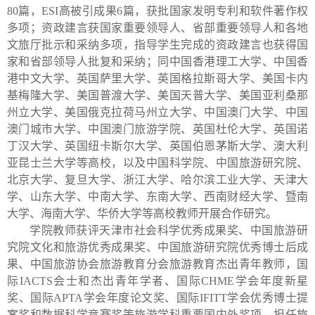
80
篇，
ESI
高被引成果
6
篇，获批国家发明专利和软件著作权
多项；资政建言获国家重要领导人、省部重要领导人和各地
文旅厅批示和采纳多项，指导学生完成的资政建言也获得国
家和省部领导人批复和采纳；同中国香港理工大学、中国香
港中文大学、英国萨里大学、英国格拉斯哥大学、美国卡内
基梅隆大学、美国普渡大学、美国天普大学、美国亚利桑那
州立大学、美国俄克拉荷马州立大学、中国澳门大学、中国
澳门城市大学、中国澳门旅游学院、英国杜伦大学、英国诺
丁汉大学、英国纽卡斯尔大学、英国伯恩茅斯大学、澳大利
亚昆士兰大学等高校，以及中国科学院、中国旅游研究院、
北京大学、复旦大学、浙江大学、哈尔滨工业大学、天津大
学、山东大学、中南大学、东南大学、西南财经大学、暨南
大学、海南大学、华侨大学等高校教师开展合作研究。
学院教师获评天津市社会科学优秀成果奖、中国旅游研
究院文化和旅游优秀成果奖、中国旅游研究院优秀博士后成
果、中国旅游协会旅游教育分会旅游教育杰出青年教师，国
际
IACTS
会士和杰出青年学者、国际
CHME
学会年度新星
奖、国际
APTA
学会年度论文奖、国际
IFITT
学会优秀博士提
案奖和数据科学竞赛奖等旅游学科重要国内外奖项，担任旅