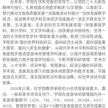
近年来，学院在学校党委的领导下，以党的二十大报告
精神为指引，扎根祖国大地稳步推进“以文塑旅、以旅彰文，
努力推动文旅高质量发展”“全面推进乡村振兴”“加快发展数字
经济，促进数字经济和实体经济深度融合”“坚定不移走生产
发展、生活富裕、生态良好的文明发展道路”“加强基础学
科、新兴学科、交叉学科建设，加快建设中国特色、世界一
流的大学和优势学科”等国家重大战略，取得了阶段性进展。
学院坚持“面向世界科技前沿、面向经济主战场、面向国家重
大需求、面向人民生命健康”，从提升学术水平和科研实力等
角度稳步推进旅游休闲管理学科建设，以南开旅游高质量科
研发展助力南开旅游学科振兴，不断完善科研管理、学术交
流、人才培养、项目申报、氛围建设，促进正确的科研观、
学术观、发展观支撑下的旅游休闲管理学科稳步发展；开展
旅游交叉研究，落实国家新文科建设战略，向世界讲述中国
故事。
2020
年以来，在学院教师承担的
30
余项国家级重大、重
点、一般和青年项目支持下，学院在旅游休闲管理国内外一
类高质量期刊（
ATR
、
TM
、
JTR
、
IJHM
、
IJCHM
、
JoST
、
JHTR
、管理世界等）以及
FT50
期刊发表旅游交叉研究成果近