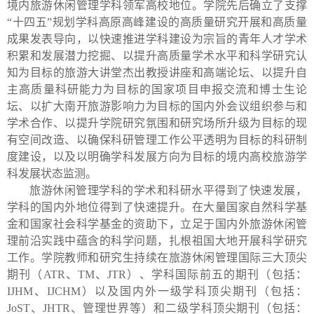
境内旅游休闲管理学科领军高校地位。学院先后确立了支撑
“十四五”规划学科高原高峰建设的高质量研究开展和高质量
成果发表导向，以快速推进学科建设为宗旨的青年人才学术
积累和发展潜力挖掘、以提升高质量学术水平和科学研究认
知为目标的旅游大讲堂杰出教授讲座和高端论坛、以提升自
主高质量科研能力为目标的国家项目申报交流和博士生论
坛、以扩大南开旅游影响力为目标的国内外会议组织参与和
学术合作、以提升学院研究氛围和研究场所升级为目标的现
有空间改造、以确保科研管理工作公平透明为目标的科研制
度建设，以及以明确学科发展方向为目标的境内高校旅游学
科发展状态监测。
旅游休闲管理学科的学术和科研水平得到了快速发展，
学科的国内外地位得到了快速提升。在大量国家自然科学基
金和国家社会科学基金的资助下，立足于国内外旅游休闲管
理前沿实践中蕴含的科学问题，扎根祖国大地开展科学研究
工作。学院教师和研究生持续在旅游休闲管理国际三大顶尖
期刊（
ATR
、
TM
、
JTR
）、学科国际前五的期刊（包括：
IJHM
、
IJCHM
）以及国内外一级学科顶尖期刊（包括：
JoST
、
JHTR
、管理世界等）和二级学科顶尖期刊（包括：