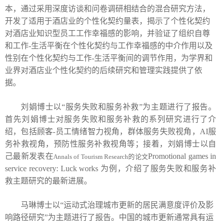
本，通过采用深度访谈和问卷调研相结合的混合研究方法，
开发了适用于酒店业的个性化契约量表，揭示了个性化契约
对酒店业知识型员工工作幸福感的影响，并验证了组织自尊
和工作
-
生活平衡在个性化契约与工作幸福感的中介作用以及
性别在个性化契约与工作
-
生活平衡间的调节作用，为学界和
业界对酒店业个性化契约的后续研究和管理实践提供了依
据。
刘娟博士
以“
服务失败和服务补救
”为主题进行了报告。
首先
刘娟博士对服务失败和服务补救的系列研究进行了介
绍，包括顾客
-
员工情绪智力视角，群体服务失败视角，
AI
服
务补救视角，预防性服务补救视角等；接着，刘娟博士以自
己最新发表在
Promotional games in
Annals of Tourism Research
的论文
service recovery: Luck works
为例，介绍了服务失败和服务补
救
主题研究的最新进展。
马琳博士
以“
运动式治理城市更新的居民满意度评价及影
响路径研究
”为主题进行了报告。
中国的城市更新通常具有运