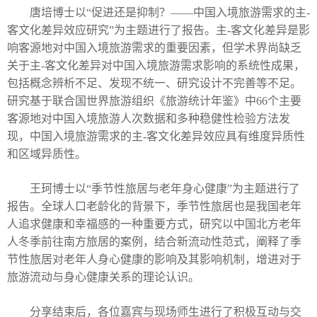
唐培博士
以“
促进还是抑制？
——
中国入境旅游需求的主
-
客文化差异效应研究
”为主题进行了报告。
主
-
客文化差异是影
响客源地对中国入境旅游需求的重要因素，但学术界尚缺乏
关于主
-
客文化差异对中国入境旅游需求影响的系统性成果，
包括概念辨析不足、发现不统一、研究设计不完善等不足。
研究基于联合国世界旅游组织《旅游统计年鉴》中
66
个主要
客源地对中国入境旅游人次数据和多种稳健性检验方法发
现，中国入境旅游需求的主
-
客文化差异效应具有维度异质性
和区域异质性。
王珂博士
以“
季节性旅居与老年身心健康
”为主题进行了
报告。
全球人口老龄化的背景下，季节性旅居也是我国老年
人追求健康和幸福感的一种重要方式，研究以中国北方老年
人冬季前往南方旅居的案例，结合新流动性范式，阐释了季
节性旅居对老年人身心健康的影响及其影响机制，增进对于
旅游流动与身心健康关系的理论认识。
分享结束后，各位嘉宾与现场师生进行了积极互动与交