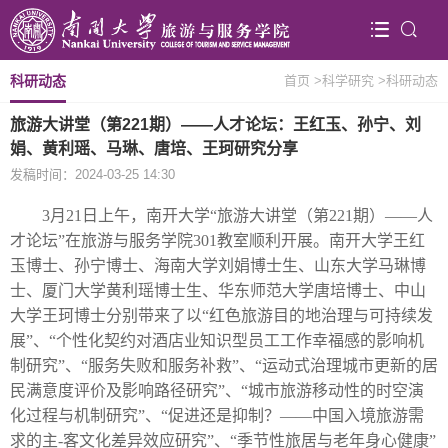
科研动态
首页
>科学研究
>科研动态
旅游大讲堂（第221期）——人才论坛：王红玉、孙宁、刘
娟、黄利瑶、马琳、唐培、王珂研究分享
发稿时间：2024-03-25 14:30
3
月
21
日上午，南开大学“旅游大讲堂（第
221
期）——人
才论坛”在旅游与服务学院
301
教室顺利开展。南开大学王红
玉博士、孙宁博士、海南大学
刘娟博士生、
山东大学
马琳博
士、厦门大学黄利瑶博士生、华东师范大学唐培博士、中山
大学王珂博士
分别带来了以“
红色旅游目的地治理与可持续发
展
”、“
个性化契约对酒店业知识型员工工作幸福感的影响机
制研究
”、“
服务失败和服务补救
”、“
运动式治理城市更新的居
民满意度评价及影响路径研究”、“城市旅游移动性的时空演
化过程与机制研究”、“促进还是抑制？
——
中国入境旅游需
求的主
-
客文化差异效应研究”、“季节性旅居与老年身心健康”