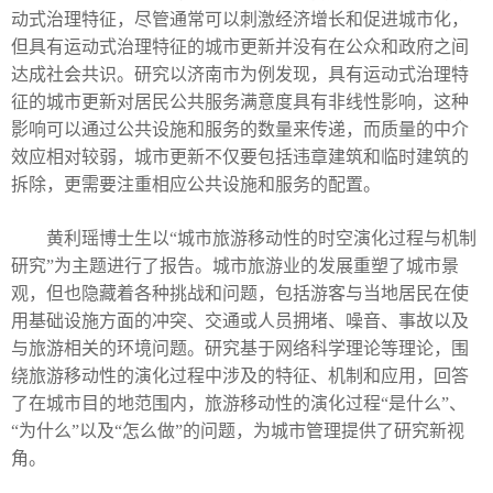
动式治理特征，尽管通常可以刺激经济增长和促进城市化，
但具有运动式治理特征的城市更新并没有在公众和政府之间
达成社会共识。研究以济南市为例发现，具有运动式治理特
征的城市更新对居民公共服务满意度具有非线性影响，这种
影响可以通过公共设施和服务的数量来传递，而质量的中介
效应相对较弱，城市更新不仅要包括违章建筑和临时建筑的
拆除，更需要注重相应公共设施和服务的配置。
黄利瑶博士生
以“
城市旅游移动性的时空演化过程与机制
研究
”为主题进行了报告。
城市旅游业的发展重塑了城市景
观，但也隐藏着各种挑战和问题，包括游客与当地居民在使
用基础设施方面的冲突、交通或人员拥堵、噪音、事故以及
与旅游相关的环境问题。研究基于网络科学理论等理论，围
绕旅游移动性的演化过程中涉及的特征、机制和应用，回答
了在城市目的地范围内，旅游移动性的演化过程
“
是什么
”
、
“
为什么
”
以及
“
怎么做
”
的问题，为城市管理提供了研究新视
角。