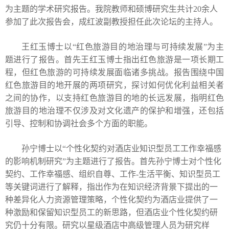
为主题的学术研究报告。我院教师和硕博研究生共计
20
余人
参加了此次报告会，成红波副教授担任此次论坛的主持人。
王红玉博士以“
红色旅游目的地治理与可持续发展
”为主
题进行了报告。
首先
王红玉博士指出
红色旅游是一项长期工
程，但红色旅游的可持续发展面临诸多挑战。报告围绕中国
红色旅游目的地开展的两项研究，探讨如何优化利益相关者
之间的协作，以支持红色旅游目的地的长远发展，指明红色
旅游目的地治理不仅涉及对文化遗产的保护和增强，还包括
引导、控制和协调社会多个方面的职能。
孙宁博士以“
个性化契约对酒店业知识型员工工作幸福感
的影响机制研究
”为主题进行了报告。首先孙宁博士对
个性化
契约、工作幸福感、组织自尊、工作
-
生活平衡、知识型员工
等关键词进行了解释，指出作为在知识经济背景下提出的一
种差异化人力资源管理策略，个性化契约为酒店业提供了一
种激励和保留知识型员工的新思路，但酒店业个性化契约研
究仍十分有限。研究以星级酒店中高级管理人员为研究样