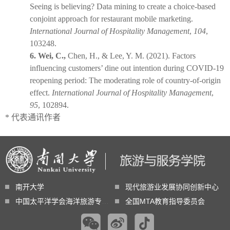
Seeing is believing? Data mining to create a choice-based
conjoint approach for restaurant mobile marketing.
International Journal of Hospitality Management
,
104
,
103248.
6.
Wei, C.,
Chen, H., & Lee, Y. M. (2021). Factors
influencing customers’ dine out intention during COVID-19
reopening period: The moderating role of country-of-origin
effect.
International Journal of Hospitality Management
,
95
, 102894.
*
代表通讯作者
南开大学
现代旅游业发展协同创新中心
中国太平洋学会海洋旅游专业委员会
全国MTA教育指导委员会