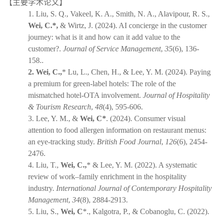
【主要学术论文】
1.
Liu, S. Q., Vakeel, K. A., Smith, N. A., Alavipour, R. S.,
Wei, C.
*
,
& Wirtz, J. (2024). AI concierge in the customer
journey: what is it and how can it add value to the
customer?.
Journal of Service Management
,
35
(6), 136-
158..
2.
Wei, C.,
*
Lu, L., Chen, H., & Lee, Y. M. (2024). Paying
a premium for green-label hotels: The role of the
mismatched hotel-OTA involvement.
Journal of Hospitality
& Tourism Research
,
48
(4), 595-606.
3.
Lee, Y. M., &
Wei, C
*
. (2024). Consumer visual
attention to food allergen information on restaurant menus:
an eye-tracking study.
British Food Journal
,
126
(6), 2454-
2476.
4.
Liu, T.,
Wei, C.,
*
& Lee, Y. M. (2022). A systematic
review of work–family enrichment in the hospitality
industry.
International Journal of Contemporary Hospitality
Management
,
34
(8), 2884-2913.
5.
Liu, S.,
Wei, C
*
., Kalgotra, P., & Cobanoglu, C. (2022).