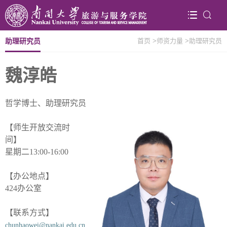
助理研究员
首页
>师资力量
>助理研究员
魏淳皓
哲学博士、助理研究员
【师生开放交流时
间】
星期二
13:00-16:00
【办公地点】
424
办公室
【联系方式】
chunhaowei@nankai.edu.cn