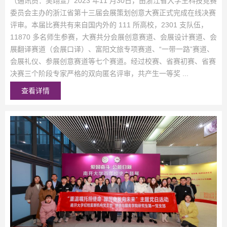
（通讯员：吴翊萱）2023 年11 月30日，由浙江省大学生科技竞赛
委员会主办的浙江省第十三届会展策划创意大赛正式完成在线决赛
评审。本届比赛共有来自国内外的 111 所高校，2301 支队伍，
11870 多名师生参赛，大赛共分会展创意赛道、会展设计赛道、会
展翻译赛道（会展口译）、富阳文旅专项赛道、“一带一路”赛道、
会展礼仪、参展创意赛道等七个赛道。经过校赛、省赛初赛、省赛
决赛三个阶段专家严格的双向匿名评审，共产生一等奖 ...
查看详情